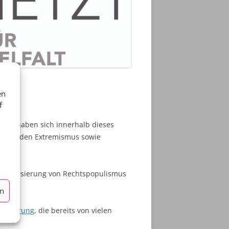
ENTION
NG
D FÜR
IK 2.0
 UND
en
f
SUNG –
chen haben sich innerhalb dieses
ehmenden Extremismus sowie
 Normalisierung von Rechtspopulismus
en
 Erklärung
, die bereits von vielen