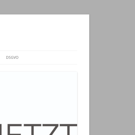
DSGVO
ENZ –
ELN“
 KZ-
ING