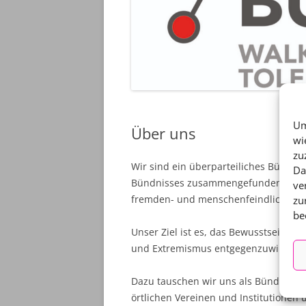
Um
Über uns
wi
zu
Wir sind ein überparteiliches Bündn
Da
Bündnisses zusammengefunden, um s
ve
fremden- und menschenfeindlichen E
zu
be
Unser Ziel ist es, das Bewusstsein f
und Extremismus entgegenzuwirken.
Dazu tauschen wir uns als Bündnis r
örtlichen Vereinen und Institutionen u