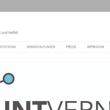
 und Vielfalt
RSTÜTZUNG
VERANSTALTUNGEN
PRESSE
IMPRESSUM
TOLERANZWOCHE 2025
01.09. – VORTRAG „DEM
HINSEHEN.HELFEN.HAND
02.09. – FÜHRUNG EHEM.
AUSSENLAGER ELLRICH J
ULIUSHÜTTE
02.09. –
ARGUMENTATIONSTRAIN