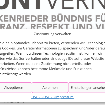
03.09. – MOBBINGPRÄV
UND SELBSTBEHAUPTU
03.09. – FILM „KEIN LAN
NIEMAND – …“
04.09. – PIZZA UND POLIT
Zustimmung verwalten
05.09. – RECHTE CODES
 dir ein optimales Erlebnis zu bieten, verwenden wir Technologi
SYMBOLE ERKENNEN
e Cookies, um Geräteinformationen zu speichern und/oder darau
zugreifen. Wenn du diesen Technologien zustimmst, können wir
06.09. – KINDERBUCHLE
is, das im Sommer 2023 ins Leben gerufen wurde. Engagierte Mens
ten wie das Surfverhalten oder eindeutige IDs auf dieser Website
VON MITBESTIMMUNG…
ich für
Toleranz, Respekt und Vielfalt
einzusetzen und dem zun
rarbeiten. Wenn du deine Zustimmung nicht erteilst oder
instellungen in unserer Gemeinde entgegenzutreten.
rückziehst, können bestimmte Merkmale und Funktionen
FLYER UND PLAKAT
einträchtigt werden.
TOLERANZWOCHE
ür diese extremen Ansichten zu schärfen und der Verbreitung und
Akzeptieren
Ablehnen
Einstellungen anseh
egelmäßig aus und planen konkrete Aktionen, wie die
Walkenrieder
DSGVO
DSGVO
Impressum
nterstützt wird.