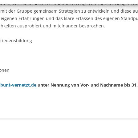
itteln, wie Sie in solchen Situationen reagieren können. Ausgehen
 mit der Gruppe gemeinsam Strategien zu entwickeln und diese a
r eigenen Erfahrungen und das klare Erfassen des eigenen Standpun
hkeiten ausprobiert und miteinander besprochen.
 Friedensbildung
onen
bunt-vernetzt.de
unter Nennung von Vor- und Nachname bis 31.