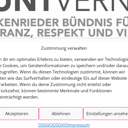
03.09. – MOBBINGPRÄVE
UND SELBSTBEHAUPTUN
03.09. – FILM „KEIN LAN
NIEMAND – …“
04.09. – PIZZA UND POLIT
Zustimmung verwalten
05.09. – RECHTE CODES 
training
SYMBOLE ERKENNEN
 dir ein optimales Erlebnis zu bieten, verwenden wir Technologi
e Cookies, um Geräteinformationen zu speichern und/oder darau
06.09. – KINDERBUCHLE
iminierende Aussagen & Parolen
zugreifen. Wenn du diesen Technologien zustimmst, können wir
VON MITBESTIMMUNG…
ten wie das Surfverhalten oder eindeutige IDs auf dieser Website
rarbeiten. Wenn du deine Zustimmung nicht erteilst oder
FLYER UND PLAKAT
rückziehst, können bestimmte Merkmale und Funktionen
TOLERANZWOCHE
einträchtigt werden.
 Walkenried (Pfarrplatz 6)
Akzeptieren
Ablehnen
Einstellungen anseh
tze weg!“ Diese und viele weitere Parolen hören wir nicht erst se
DSGVO
DSGVO
Impressum