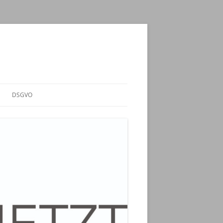
DSGVO
NZ –
ELN“
 KZ-
NING