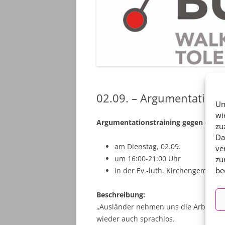
02.09. – Argumentations
Um
wi
Argumentationstraining gegen diskr
zu
Da
am Dienstag, 02.09.
ve
um 16:00-21:00 Uhr
zu
be
in der Ev.-luth. Kirchengemeinde
Beschreibung:
„Ausländer nehmen uns die Arbeitsplä
wieder auch sprachlos.