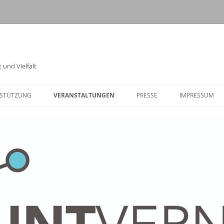
 und Vielfalt
STÜTZUNG
VERANSTALTUNGEN
PRESSE
IMPRESSUM
TOLERANZWOCHE 2025
01.09. – VORTRAG „DEME
HINSEHEN.HELFEN.HAND
02.09. – FÜHRUNG EHEM.
AUSSENLAGER ELLRICH J
ULIUSHÜTTE
02.09. –
ARGUMENTATIONSTRAI