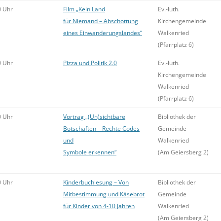
0 Uhr
Film „Kein Land
Ev.-luth.
für Niemand – Abschottung
Kirchengemeinde
eines Einwanderungslandes“
Walkenried
(Pfarrplatz 6)
0 Uhr
Pizza und Politik 2.0
Ev.-luth.
Kirchengemeinde
Walkenried
(Pfarrplatz 6)
0 Uhr
Vortrag „(Un)sichtbare
Bibliothek der
Botschaften – Rechte Codes
Gemeinde
und
Walkenried
Symbole erkennen“
(Am Geiersberg 2)
0 Uhr
Kinderbuchlesung – Von
Bibliothek der
Mitbestimmung und Käsebrot
Gemeinde
für Kinder von 4-10 Jahren
Walkenried
(Am Geiersberg 2)