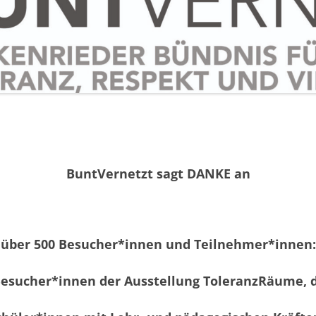
03.09. – MOBBINGPRÄVE
UND SELBSTBEHAUPTUN
03.09. – FILM „KEIN LAN
NIEMAND – …“
04.09. – PIZZA UND POLIT
05.09. – RECHTE CODES 
SYMBOLE ERKENNEN
06.09. – KINDERBUCHLE
BuntVernetzt sagt DANKE an
VON MITBESTIMMUNG…
FLYER UND PLAKAT
TOLERANZWOCHE
über
500
Besucher*innen und Teilnehmer*innen:
Besucher*innen der Ausstellung ToleranzRäume, 