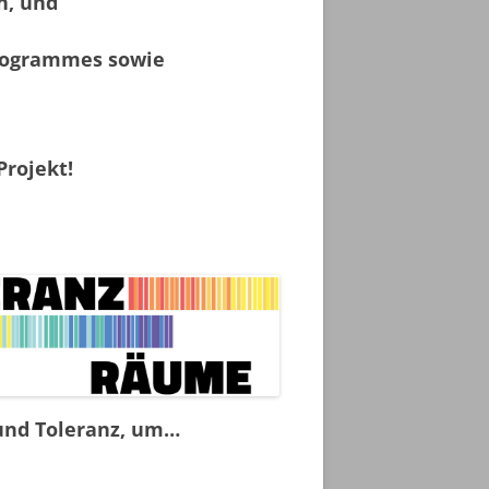
n, und
programmes sowie
rojekt!
 und Toleranz, um
…