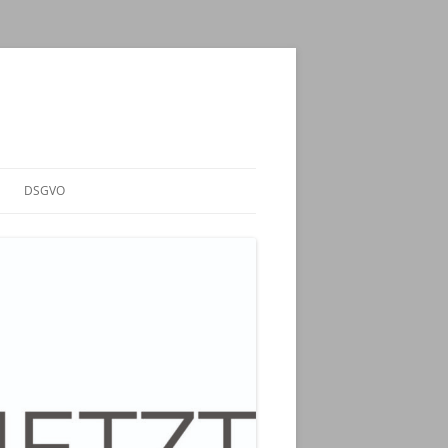
DSGVO
NZ –
ELN“
 KZ-
ING