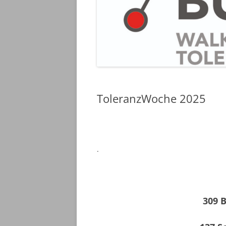
ToleranzWoche 2025
.
309 