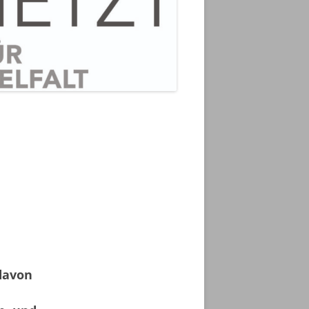
NTION
G
D FÜR
IK 2.0
UND
SUNG –
davon