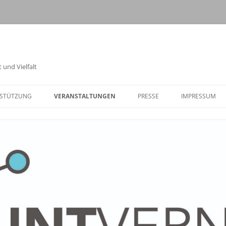
 und Vielfalt
STÜTZUNG
VERANSTALTUNGEN
PRESSE
IMPRESSUM
TOLERANZWOCHE 2025
01.09. – VORTRAG „DEME
HINSEHEN.HELFEN.HAND
02.09. – FÜHRUNG EHEM.
AUSSENLAGER ELLRICH J
ULIUSHÜTTE
02.09. –
ARGUMENTATIONSTRAIN