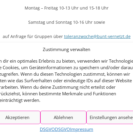
Montag – Freitag 10-13 Uhr und 15-18 Uhr
Samstag und Sonntag 10-16 Uhr sowie
auf Anfrage für Gruppen über
toleranzwoche@bunt-vernetzt.de
Zustimmung verwalten
chten wir Menschen aus allen Lebenswelten einladen, zu erleben 
ann, aber auch, wo sie ihre Grenzen hat. Lassen Sie sich inspiri
 dir ein optimales Erlebnis zu bieten, verwenden wir Technologi
llschaftliche Toleranz einsetzen können.
e Cookies, um Geräteinformationen zu speichern und/oder darau
zugreifen. Wenn du diesen Technologien zustimmst, können wir
 30.08.25 und der täglich geöffneten Ausstellung bis zum 07.09.2
ten wie das Surfverhalten oder eindeutige IDs auf dieser Website
9. bis 06.09.25
an:
rarbeiten. Wenn du deine Zustimmung nicht erteilst oder
rückziehst, können bestimmte Merkmale und Funktionen
einträchtigt werden.
Titel und Beschreibung
Ort
0 Uhr
Vortrag „Demenz –
Ev.-luth.
Akzeptieren
Ablehnen
Einstellungen anseh
Hinsehen.Helfen.Handeln“
Kirchengemeinde
Walkenried
DSGVO
DSGVO
Impressum