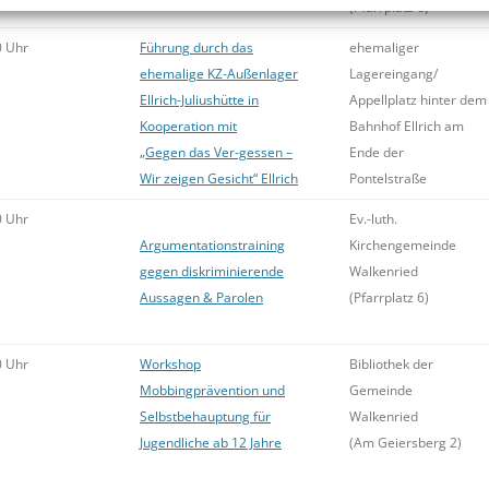
(Pfarrplatz 6)
0 Uhr
Führung durch das
ehemaliger
ehemalige KZ-Außenlager
Lagereingang/
Ellrich-Juliushütte in
Appellplatz hinter dem
Kooperation mit
Bahnhof Ellrich am
„Gegen das Ver-gessen –
Ende der
Wir zeigen Gesicht“ Ellrich
Pontelstraße
0 Uhr
Ev.-luth.
Argumentationstraining
Kirchengemeinde
gegen diskriminierende
Walkenried
Aussagen & Parolen
(Pfarrplatz 6)
0 Uhr
Workshop
Bibliothek der
Mobbingprävention und
Gemeinde
Selbstbehauptung für
Walkenried
Jugendliche ab 12 Jahre
(Am Geiersberg 2)