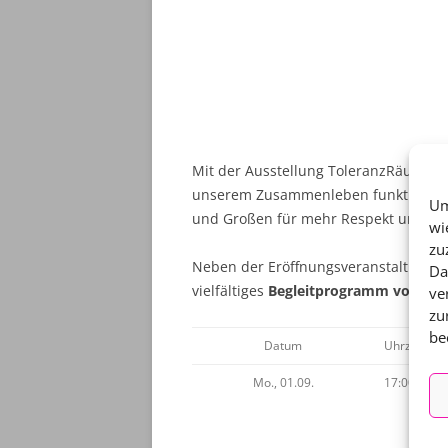
Mit der Ausstellung ToleranzRäume mö
unserem Zusammenleben funktionieren k
Um
und Großen für mehr Respekt und gese
wi
zu
Neben der Eröffnungsveranstaltung am
Da
vielfältiges
Begleitprogramm vom 01.0
ve
zu
be
Datum
Uhrzeit
Mo., 01.09.
17:00-19:0