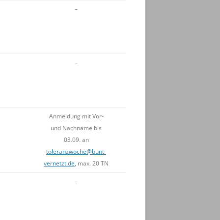
–
–
Anmeldung mit Vor-
und Nachname bis
03.09. an
toleranzwoche@bunt-
vernetzt.de
, max. 20 TN
–