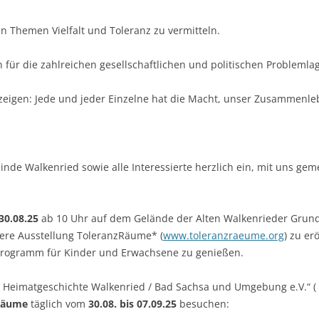
n Themen Vielfalt und Toleranz zu vermitteln.
 für die zahlreichen gesellschaftlichen und politischen Problemlag
 zeigen: Jede und jeder Einzelne hat die Macht, unser Zusammenl
nde Walkenried sowie alle Interessierte herzlich ein, mit uns ge
30.08.25
ab 10 Uhr auf dem Gelände der Alten Walkenrieder Grund
sere Ausstellung ToleranzRäume* (
www.toleranzraeume.org
) zu e
rogramm für Kinder und Erwachsene zu genießen.
r Heimatgeschichte Walkenried / Bad Sachsa und Umgebung e.V.“ (
zRäume
täglich vom
30.08. bis 07.09.25
besuchen: